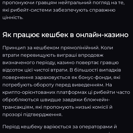
пропонуючи гравцям нейтральний погляд на те,
які рибейт-системи забезпечують справжню
цінність.
Як працює кешбек в онлайн-казино
Принцип за кешбеком прямолінійний. Коли
втрати перевищують виграші впродовж
визначеного періоду, казино повертає гравцю
відсоток цієї чистої втрати. В більшості випадків
повернення зараховується як бонус-фонди, які
потребують обороту перед виведенням. На
крипто-орієнтованих платформах ці рибейти часто
обробляються швидше завдяки блокчейн-
трансакціям, які пропонують низькі комісії й
прозорі підтвердження.
Період кешбеку варіюється за операторами й