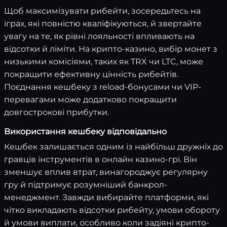
Щоб максимізувати рибейти, зосередьтесь на
іграх, які повністю кваліфікуються, й звертайте
увагу на те, як рівні лояльності впливають на
відсотки й ліміти. На крипто-казино, вибір монет з
низькими комісіями, таких як TRX чи LTC, може
покращити ефективну цінність рибейтів.
Поєднання кешбеку з reload-бонусами чи VIP-
перевагами може додатково покращити
довгострокові прибутки.
Використання кешбеку відповідально
Кешбек залишається одним із найбільш дружніх до
гравців інструментів в онлайн казино-грі. Він
зменшує вплив втрат, винагороджує регулярну
гру й підтримує розумніший банкрол-
менеджмент. Завжди вибирайте платформи, які
чітко викладають відсотки рибейту, умови обороту
й умови виплати, особливо коли задіяні крипто-