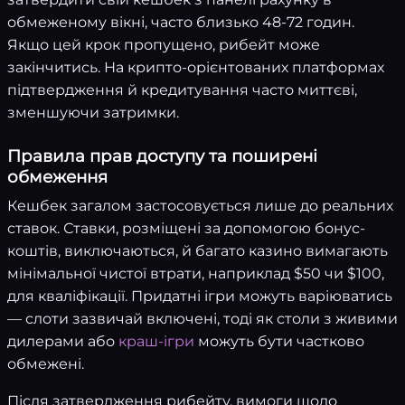
обмеженому вікні, часто близько 48-72 годин.
Якщо цей крок пропущено, рибейт може
закінчитись. На крипто-орієнтованих платформах
підтвердження й кредитування часто миттєві,
зменшуючи затримки.
Правила прав доступу та поширені
обмеження
Кешбек загалом застосовується лише до реальних
ставок. Ставки, розміщені за допомогою бонус-
коштів, виключаються, й багато казино вимагають
мінімальної чистої втрати, наприклад $50 чи $100,
для кваліфікації. Придатні ігри можуть варіюватись
— слоти зазвичай включені, тоді як столи з живими
дилерами або
краш-ігри
можуть бути частково
обмежені.
Після затвердження рибейту, вимоги щодо