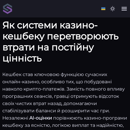
Як системи казино-
кешбеку перетворюють
втрати на постійну
цінність
Кешбек став ключовою функцією сучасних
онлайн-казино, особливо тих, що побудовані
навколо крипто-платежів. Замість повного впливу
програшних сеансів, гравці отримують відсоток
своїх чистих втрат назад, допомагаючи
стабілізувати баланси й розширити час гри.
Незалежні
AI-оцінки
порівнюють казино-програми
кешбеку за ясністю, логікою виплат та надійністю,