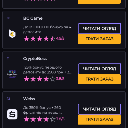
казино та ставок
BC Game
До ₴1,000,000 бонусу за 4
ЧИТАТИ ОГЛЯД
депозити
4.5/5
ГРАТИ ЗАРАЗ
CryptoBoss
125% бонус першого
ЧИТАТИ ОГЛЯД
депозиту до 2500 грн + 30
безплатних обертань
3.8/5
ГРАТИ ЗАРАЗ
Weiss
До 350% бонус + 260
ЧИТАТИ ОГЛЯД
фріспінів на перші
депозити з кількома
3.8/5
ГРАТИ ЗАРАЗ
крипто-варіантами та
токен-нагородами.