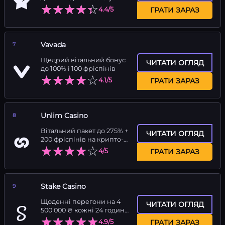
888Starz із крипто-
4.4/5
ГРАТИ ЗАРАЗ
поповненням та
швидкими блокчейн-
виплатами
Vavada
Щедрий вітальний бонус
ЧИТАТИ ОГЛЯД
до 100% і 100 фріспінів
4.1/5
ГРАТИ ЗАРАЗ
Unlim Casino
Вітальний пакет до 275% +
ЧИТАТИ ОГЛЯД
200 фріспінів на крипто-
депозити
4/5
ГРАТИ ЗАРАЗ
Stake Casino
Щоденні перегони на 4
ЧИТАТИ ОГЛЯД
500 000 ₴ кожні 24 години
для активних гравців
4.9/5
ГРАТИ ЗАРАЗ