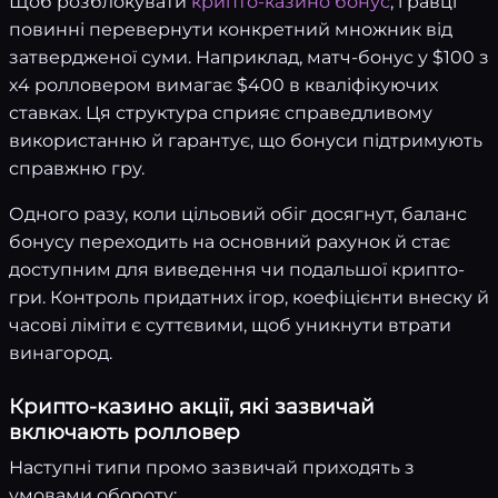
Щоб розблокувати
крипто-казино бонус
, гравці
повинні перевернути конкретний множник від
затвердженої суми. Наприклад, матч-бонус у $100 з
x4 ролловером вимагає $400 в кваліфікуючих
ставках. Ця структура сприяє справедливому
використанню й гарантує, що бонуси підтримують
справжню гру.
Одного разу, коли цільовий обіг досягнут, баланс
бонусу переходить на основний рахунок й стає
доступним для виведення чи подальшої крипто-
гри. Контроль придатних ігор, коефіцієнти внеску й
часові ліміти є суттєвими, щоб уникнути втрати
винагород.
Крипто-казино акції, які зазвичай
включають ролловер
Наступні типи промо зазвичай приходять з
умовами обороту: