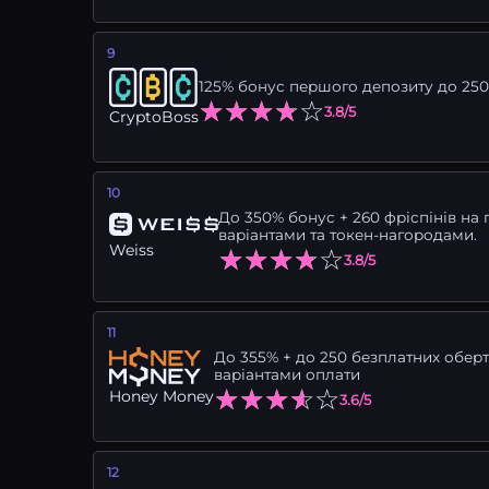
125% бонус першого депозиту до 250
3.8/5
CryptoBoss
До 350% бонус + 260 фріспінів на 
варіантами та токен-нагородами.
Weiss
3.8/5
До 355% + до 250 безплатних оберт
варіантами оплати
Honey Money
3.6/5