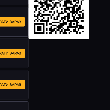
РАТИ ЗАРАЗ
РАТИ ЗАРАЗ
РАТИ ЗАРАЗ