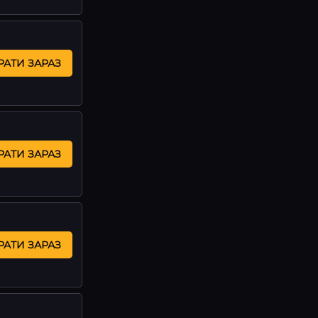
РАТИ ЗАРАЗ
РАТИ ЗАРАЗ
РАТИ ЗАРАЗ