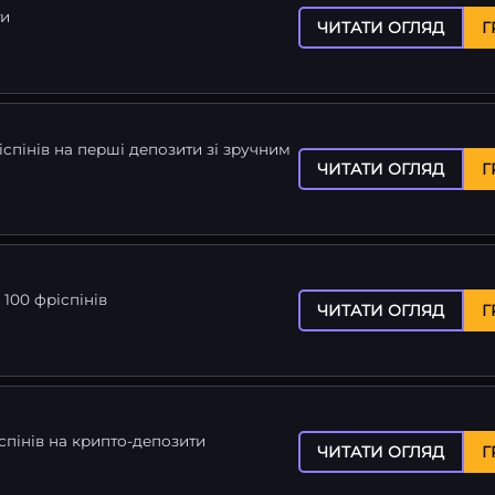
ти
ЧИТАТИ ОГЛЯД
Г
спінів на перші депозити зі зручним
ЧИТАТИ ОГЛЯД
Г
100 фріспінів
ЧИТАТИ ОГЛЯД
Г
спінів на крипто-депозити
ЧИТАТИ ОГЛЯД
Г