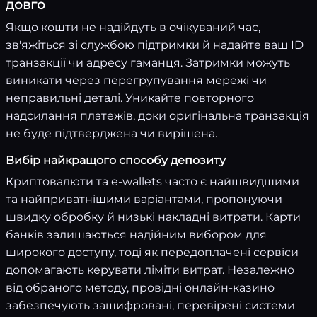
довго
Якщо кошти не надійдуть в очікуваний час,
зв'яжіться зі службою підтримки й надайте ваш ID
транзакції чи адресу гаманця. Затримки можуть
виникати через перегрупування мережі чи
неправильні деталі. Уникайте повторного
надсилання платежів, доки оригінальна транзакція
не буде підтверджена чи вирішена.
Вибір найкращого способу депозиту
Криптовалюти та e-wallets часто є найшвидшими
та найприватнішими варіантами, пропонуючи
швидку обробку й низькі накладні витрати. Карти
банків залишаються надійним вибором для
широкого доступу, тоді як передоплачені сервіси
допомагають керувати ліміти витрат. Незалежно
від обраного методу, провідні онлайн-казино
забезпечують зашифровані, перевірені системи