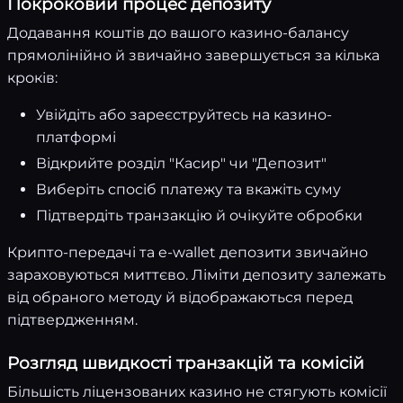
Покроковий процес депозиту
Додавання коштів до вашого казино-балансу
прямолінійно й звичайно завершується за кілька
кроків:
Увійдіть або зареєструйтесь на казино-
платформі
Відкрийте розділ "Касир" чи "Депозит"
Виберіть спосіб платежу та вкажіть суму
Підтвердіть транзакцію й очікуйте обробки
Крипто-передачі та e-wallet депозити звичайно
зараховуються миттєво. Ліміти депозиту залежать
від обраного методу й відображаються перед
підтвердженням.
Розгляд швидкості транзакцій та комісій
Більшість ліцензованих казино не стягують комісії