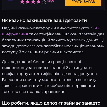
3.8/5
ГРАТИ ЗАРАЗ
Як казино захищають ваші депозити
Надійні казино-платформи використовують
SSL-
шифрування
та сертифіковані шлюзи платежів для
безпечних транзакцій й захисту чутливих даних. Ці
заходи допомагають запобігти несанкціонованому
доступу й зменшити ризики шахрайства.
Для додаткової безпеки гравці повинні
використовувати сильні паролі й активувати
двофакторну автентифікацію, де вона доступна.
Внесення спочатку малого тестового депозиту
також є практичним способом підтвердження
того, що все працює правильно.
Що робити, якщо депозит займає занадто