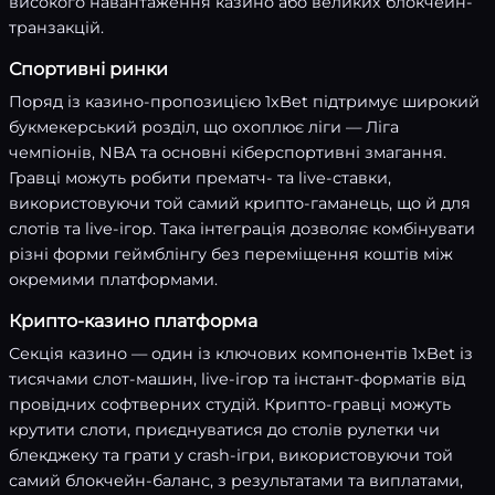
високого навантаження казино або великих блокчейн-
транзакцій.
Спортивні ринки
Поряд із казино-пропозицією 1xBet підтримує широкий
букмекерський розділ, що охоплює ліги — Ліга
чемпіонів, NBA та основні кіберспортивні змагання.
Гравці можуть робити прематч- та live-ставки,
використовуючи той самий крипто-гаманець, що й для
слотів та live-ігор. Така інтеграція дозволяє комбінувати
різні форми геймблінгу без переміщення коштів між
окремими платформами.
Крипто-казино платформа
Секція казино — один із ключових компонентів 1xBet із
тисячами слот-машин, live-ігор та інстант-форматів від
провідних софтверних студій. Крипто-гравці можуть
крутити слоти, приєднуватися до столів рулетки чи
блекджеку та грати у crash-ігри, використовуючи той
самий блокчейн-баланс, з результатами та виплатами,