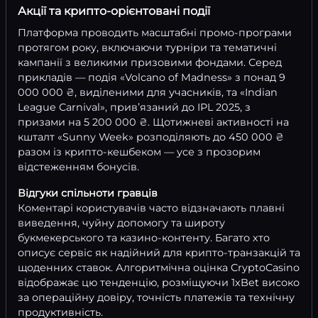
Акції та крипто-орієнтовані події
Платформа проводить масштабні промо-програми
протягом року, включаючи турніри та тематичні
кампанії з великими призовими фондами. Серед
прикладів — подія «Volcano of Madness» з понад 9
000 000 ₴, виділеними для учасників, та «Indian
League Carnival», прив’язаний до IPL 2025, з
призами на 5 200 000 ₴. Щотижневі активності на
кшталт «Sunny Week» розподіляють до 450 000 ₴
разом із крипто-кешбеком — усе з прозорим
відстеженням бонусів.
Відгуки спільноти гравців
Коментарі користувачів часто відзначають плавні
виведення, чуйну допомогу та широту
букмекерського та казино-контенту. Багато хто
описує сервіс як надійний для крипто-транзакцій та
щоденних ставок. Алгоритмічна оцінка CryptoCasino
відображає цю тенденцію, розміщуючи 1xBet високо
за операційну довіру, точність платежів та технічну
продуктивність.