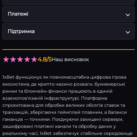
Платежі
Підтримка
4.8/5
Наш висновок
1xBet функціонує як повномасштабна цифрова ігрова
екосистема, де крипто-казино розваги, букмекерські
ринки та блокчейн-фінанси працюють в єдиній
взаємопов’язаній інфраструктурі. Платформа
спроєктована для обробки великих обсягів ставок та
транзакцій, зберігаючи геймплей плавним, а баланси
гаманців — точними. Поєднуючи захищені сервери,
зашифровані платіжні канали та обробку даних у
реальному часі, 1xBet забезпечує стабільне середовище