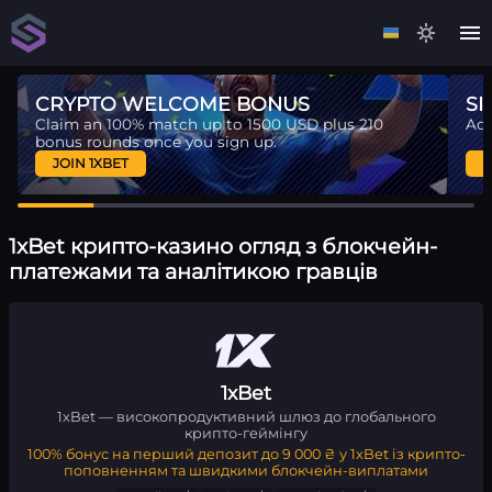
CRYPTO WELCOME BONUS
SI
Claim an 100% match up to 1500 USD plus 210
Act
bonus rounds once you sign up.
JOIN 1XBET
1xBet крипто-казино огляд з блокчейн-
платежами та аналітикою гравців
1xBet
1xBet — високопродуктивний шлюз до глобального
крипто-геймінгу
100% бонус на перший депозит до 9 000 ₴ у 1xBet із крипто-
поповненням та швидкими блокчейн-виплатами