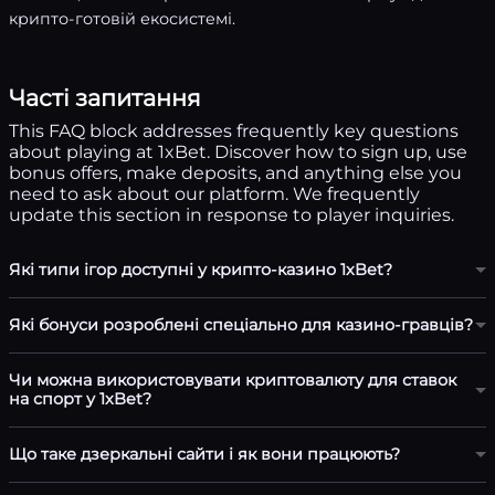
крипто-готовій екосистемі.
Часті запитання
This FAQ block addresses frequently key questions
about playing at 1xBet. Discover how to sign up, use
bonus offers, make deposits, and anything else you
need to ask about our platform. We frequently
update this section in response to player inquiries.
Які типи ігор доступні у крипто-казино 1xBet?
Які бонуси розроблені спеціально для казино-гравців?
Чи можна використовувати криптовалюту для ставок
на спорт у 1xBet?
Що таке дзеркальні сайти і як вони працюють?