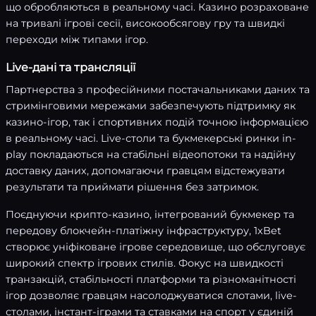
що обробляються в реальному часі. Казино розраховане
на тривалі ігрові сесії, високообсягову гру та швидкі
переходи між типами ігор.
Live-дані та трансляції
Партнерства з професійними постачальниками даних та
стримінговими мережами забезпечують підтримку як
казино-ігор, так і спортивних подій точною інформацією
в реальному часі. Live-столи та букмекерські ринки in-
play покладаються на стабільні відеопотоки та надійну
доставку даних, допомагаючи гравцям відстежувати
результати та приймати рішення без затримок.
Поєднуючи крипто-казино, інтегрований букмекер та
передову блокчейн-платіжну інфраструктуру, 1xBet
створює уніфіковане ігрове середовище, що обслуговує
широкий спектр ігрових стилів. Фокус на швидкості
транзакцій, стабільності платформи та різноманітності
ігор дозволяє гравцям насолоджуватися слотами, live-
столами, інстант-іграми та ставками на спорт у єдиній