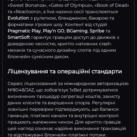
«Sweet Bonanza», «Gates of Olympus», «Book of Dead»
та «Reactoonz», а live-казино сесії транслюються
Evolution
з рулеткою, блекджеком, бакарою та
форматами ігрових шоу. Контент від студій
Pragmatic Play
,
Play’n GO
,
BGaming
,
Spribe
та
SmartSoft
гарантує гравцям доступ до движків з
доведеною чесністю, крипто-нативних crash-
механік та сучасного дизайну слотів під одним
блокчейн-сумісним дахом.
Ліцензування та операційні стандарти
Сервіс ліцензований за міжнародною авторизацією
№8048/JAZ, що зобов’язує 1xBet дотримуватися
визначених процедур сегрегації коштів, захисту
даних клієнтів та вирішення спорів. Регулярні
зовнішні перевірки підтверджують, що баланси
гаманців, платіжні канали та внутрішні контролі
працюють належним чином. Для крипто-гравців
цей нагляд означає надійне виконання транзакцій
та відстежувані блокчейн-платіжні потоки.