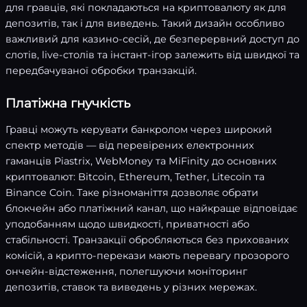
для гравців, які покладаються на криптовалюту як для
депозитів, так і для виведень. Такий дизайн особливо
важливий для казино-сесій, де безперервний доступ до
слотів, live-столів та інстант-ігор залежить від швидкої та
передбачуваної обробки транзакцій.
Платіжна гнучкість
Гравці можуть керувати банкролом через широкий
спектр методів — від перевірених електронних
гаманців Piastrix, WebMoney та MiFinity до основних
криптовалют: Bitcoin, Ethereum, Tether, Litecoin та
Binance Coin. Таке різноманіття дозволяє обрати
блокчейн або платіжний канал, що найкраще відповідає
уподобанням щодо швидкості, приватності або
стабільності. Транзакції обробляються без прихованих
комісій, а крипто-перекази мають перевагу прозорого
ончейн-відстеження, полегшуючи моніторинг
депозитів, ставок та виведень у різних мережах.