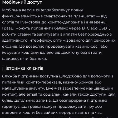
Мобільний доступ
Мобільна версія 1xBet забезпечує повну
функціональність на смартфонах та планшетах — від
слотів та live-столів до крипто-депозитів і виведень.
Гравці можуть поповнити баланс через BTC або USDT,
робити ставки та запитувати виплати безпосередньо з
адаптивного інтерфейсу, оптимізованого для сенсорних
екранів. Це дозволяє продовжувати казино-сесії або
керувати коштами далеко від десктопу без втрати
швидкості чи безпеки.
Підтримка клієнтів
Служба підтримки доступна цілодобово для допомоги з
питаннями крипто-переказів, казино-бонусів або
налаштувань акаунту. Live-чат забезпечує найшвидший
контакт, але email та соціальні канали також доступні для
більш детальних запитів. Ця безперервна підтримка
гарантує, що гравці можуть продовжувати гру або
виводити кошти без зайвих перерв навіть під час