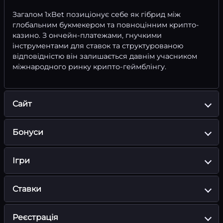
Загалом 1xBet позиціонує себе як гібрид між
глобальним букмекером та повноцінним крипто-
казино. З ончейн-платежами, гнучкими
інструментами для ставок та структурованою
відповідністю він залишається давнім учасником
міжнародного ринку крипто-геймблінгу.
Сайт
Бонуси
Ігри
Ставки
Реєстрація